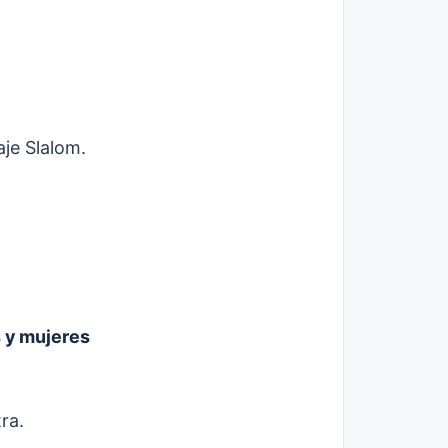
aje Slalom.
s y mujeres
ra.