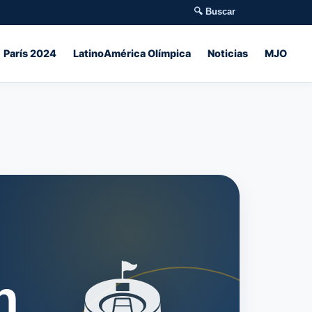
🔍 Buscar
París 2024
LatinoAmérica Olímpica
Noticias
MJO
🏟️
n