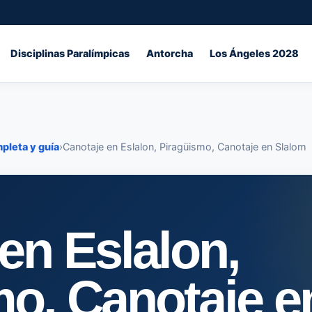
Disciplinas Paralímpicas
Antorcha
Los Ángeles 2028
mpleta y guía
›
Canotaje en Eslalon, Piragüismo, Canotaje en Slalom
en Eslalon,
mo, Canotaje e