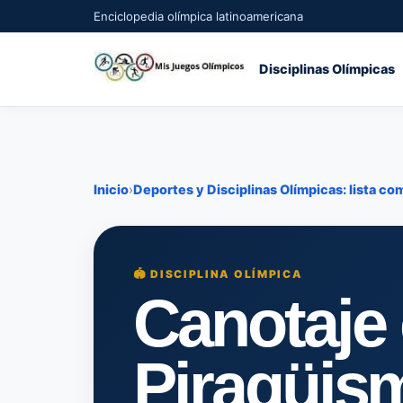
Enciclopedia olímpica latinoamericana
Disciplinas Olímpicas
Inicio
›
Deportes y Disciplinas Olímpicas: lista co
🏟️ DISCIPLINA OLÍMPICA
Canotaje 
Piragüis