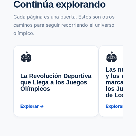
Continúa explorando
Cada página es una puerta. Estos son otros
caminos para seguir recorriendo el universo
olímpico.
🏟️
🏟️
Las nuevas
La Revolución Deportiva
y los reto
que Llega a los Juegos
marcan la 
Olímpicos
los Juego
de Los Án
Explorar →
Explorar →