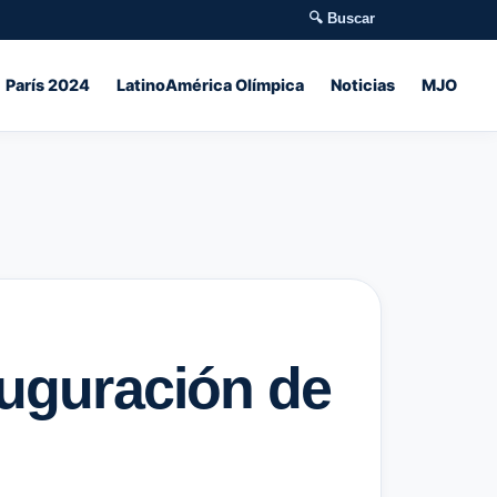
🔍 Buscar
París 2024
LatinoAmérica Olímpica
Noticias
MJO
auguración de