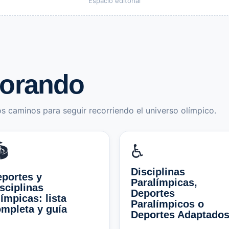
Espacio editorial
lorando
s caminos para seguir recorriendo el universo olímpico.
️
♿
Disciplinas
portes y
Paralímpicas,
sciplinas
Deportes
ímpicas: lista
Paralímpicos o
mpleta y guía
Deportes Adaptado