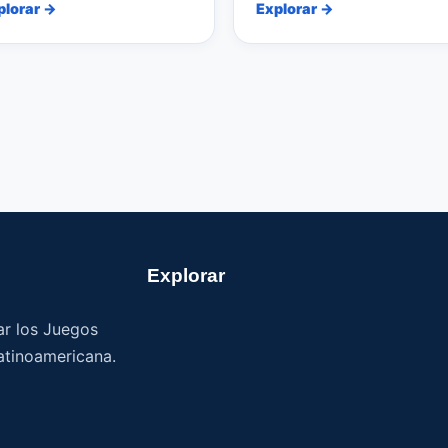
plorar →
Explorar →
Explorar
ar los Juegos
atinoamericana.