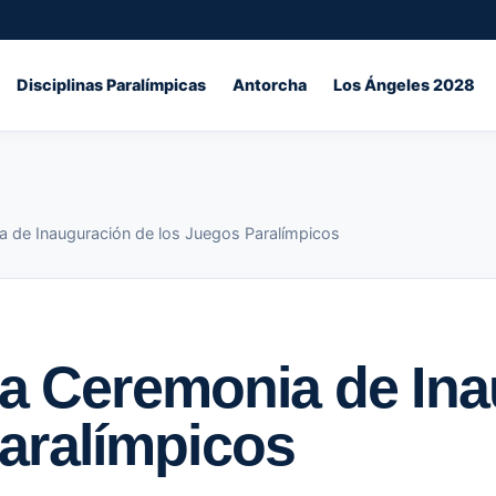
Disciplinas Paralímpicas
Antorcha
Los Ángeles 2028
ia de Inauguración de los Juegos Paralímpicos
r la Ceremonia de In
aralímpicos