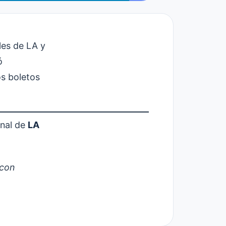
les de LA y
ó
os boletos
inal de
LA
 con