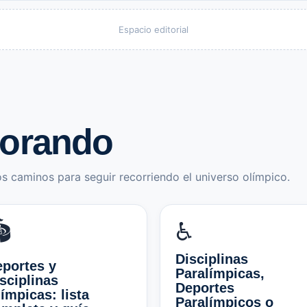
Espacio editorial
lorando
s caminos para seguir recorriendo el universo olímpico.
️
♿
Disciplinas
portes y
Paralímpicas,
sciplinas
Deportes
ímpicas: lista
Paralímpicos o