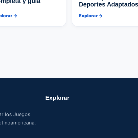
mpleta y guía
Deportes Adaptado
plorar →
Explorar →
Explorar
ar los Juegos
atinoamericana.