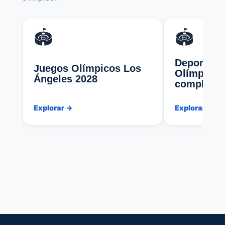
🏟️
🏟️
Deportes y
Juegos Olímpicos Los
Olímpicas:
Ángeles 2028
completa 
Explorar →
Explorar →