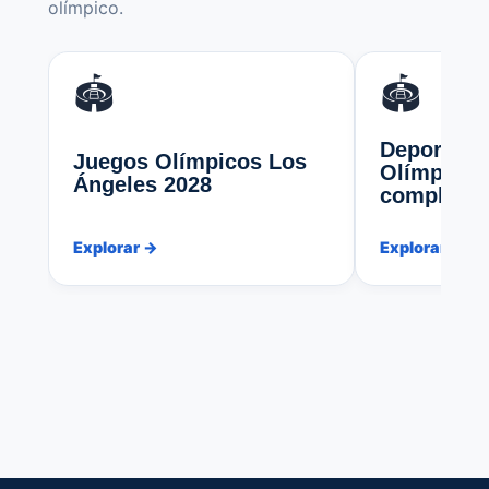
olímpico.
🏟️
🏟️
Deportes y
Juegos Olímpicos Los
Olímpicas:
Ángeles 2028
completa 
Explorar →
Explorar →