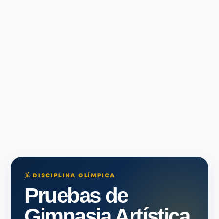
🤸 DISCIPLINA OLÍMPICA
Pruebas de
Gimnasia Artística